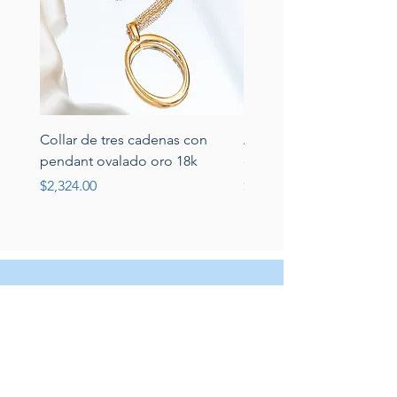
Collar de tres cadenas con
Aretes de perlas de rio 
pendant ovalado oro 18k
circonias montadas en p
Price
Price
$2,324.00
$389.00
Servicio al cliente
Servicio taller