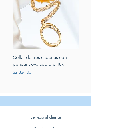
Collar de tres cadenas con
Aretes de perlas de rio 
pendant ovalado oro 18k
circonias montadas en p
Price
Price
$2,324.00
$389.00
Servicio al cliente