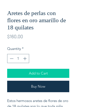
Aretes de perlas con
flores en oro amarillo de
18 quilates
Price
$160.00
Quantity
*
Add to Cart
Buy Now
Estos hermosos aretes de flores de oro
de 18 quilates son lo que toda niña