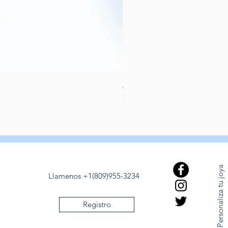
Aretes de perlas de rio dulce
Price
$389.00
Personaliza tu joya
Llamenos +1(809)955-3234
Registro