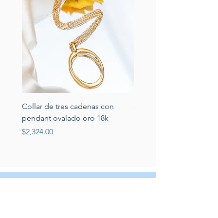
Collar de tres cadenas con
Aretes de perlas de rio 
pendant ovalado oro 18k
circonias montadas en p
Price
Price
$2,324.00
$389.00
Servicio al cliente