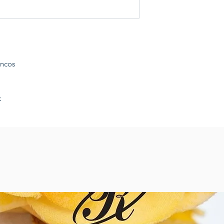
ancos
k