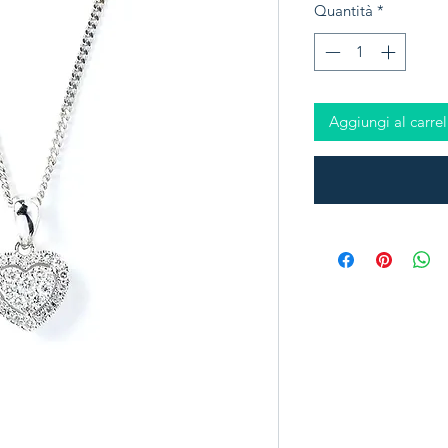
Quantità
*
Aggiungi al carrel