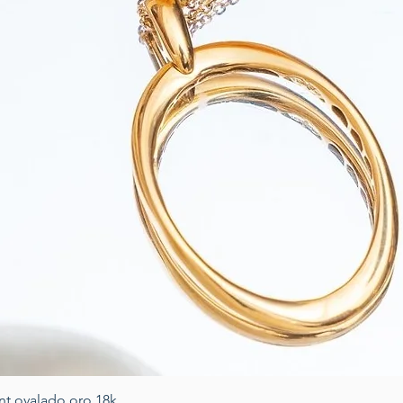
Vista rapida
nt ovalado oro 18k