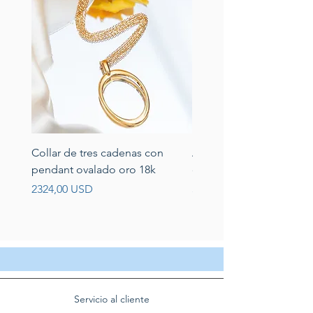
Collar de tres cadenas con
Aretes de perlas de rio 
pendant ovalado oro 18k
circonias montadas en p
Prezzo
Prezzo
2324,00 USD
389,00 USD
Servicio al cliente