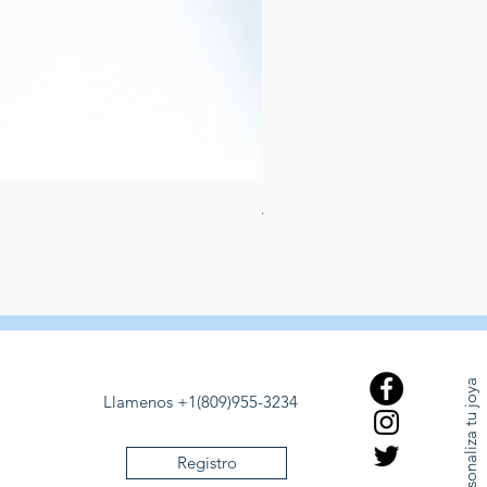
Aretes de perlas de rio dulce
Prezzo
389,00 USD
Personaliza tu joya
Llamenos +1(809)955-3234
Registro