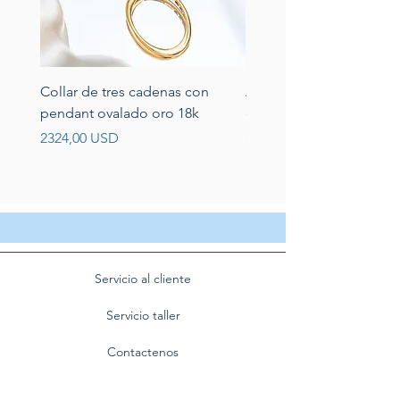
Collar de tres cadenas con
Aretes de perlas de rio 
pendant ovalado oro 18k
circonias montadas en p
Prezzo
Prezzo
2324,00 USD
389,00 USD
Servicio al cliente
Servicio taller
Contactenos
Blog