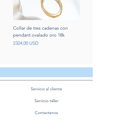
Collar de tres cadenas con
Aretes de perlas de rio 
pendant ovalado oro 18k
circonias montadas en p
Prezzo
Prezzo
2324,00 USD
389,00 USD
Servicio al cliente
Servicio taller
Contactenos
Blog