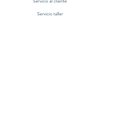
Servicio al cliente
Servicio taller
Contactenos
Blog
Quienes somos
Politica de privacidad
Preguntas frecuentes
Nuestra empresa
Centro Comercial BlueMall,
Av. Winston Churchill No. 80