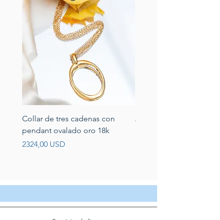
Collar de tres cadenas con
Aretes de perlas de rio 
pendant ovalado oro 18k
circonias montadas en p
Prezzo
Prezzo
2324,00 USD
389,00 USD