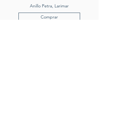
Anillo Petra, Larimar
Comprar
Servicio al cliente
Servicio taller
Contactenos
Blog
Quienes somos
Politica de privacidad
Preguntas frecuentes