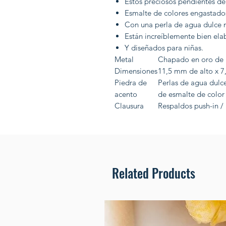
Estos preciosos pendientes de 
Esmalte de colores engastados
Con una perla de agua dulce n
Están increíblemente bien el
Y diseñados para niñas.
Metal
Chapado en oro de 1
Dimensiones
11,5 mm de alto x 
Piedra de
Perlas de agua dulce
acento
de esmalte de color
Clausura
Respaldos push-in / 
Related Products