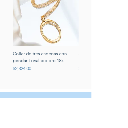
Collar de tres cadenas con
Aretes de perlas de rio 
pendant ovalado oro 18k
circonias montadas en p
Price
Price
$2,324.00
$389.00
Servicio al cliente
Servicio taller