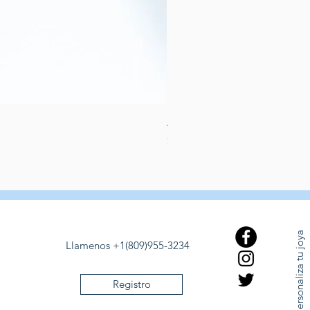
Aretes de perlas de rio dulce
Price
$389.00
Personaliza tu joya
Llamenos +1(809)955-3234
Registro