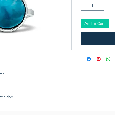
Add to Cart
era
nticidad