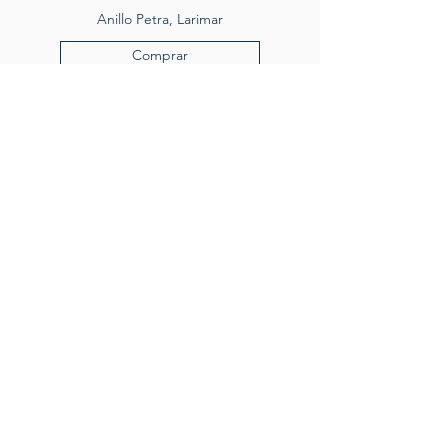
Anillo Petra, Larimar
Comprar
Servicio al cliente
Servicio taller
Contactenos
Blog
Quienes somos
Politica de privacidad
Preguntas frecuentes