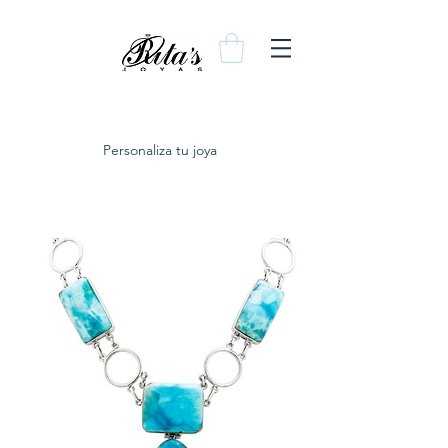
Personaliza tu joya