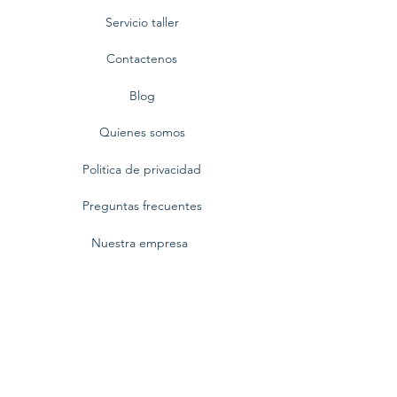
Servicio taller
Contactenos
Blog
Quienes somos
Politica de privacidad
Preguntas frecuentes
Nuestra empresa
Centro Comercial BlueMall,
Av. Winston Churchill No. 80
Santo Domingo, República