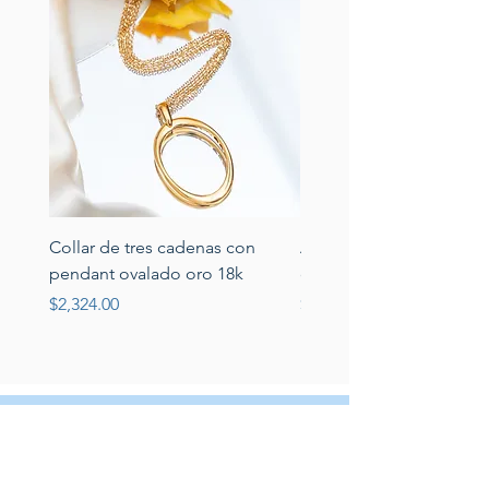
Collar de tres cadenas con
Aretes de perlas de rio 
pendant ovalado oro 18k
circonias montadas en p
Price
Price
$2,324.00
$389.00
Servicio al cliente