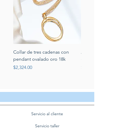
Collar de tres cadenas con
Aretes de perlas de rio 
pendant ovalado oro 18k
circonias montadas en p
Price
Price
$2,324.00
$389.00
Servicio al cliente
Servicio taller